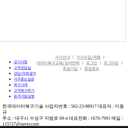
지사안내
지사모집/제휴
공지사항
데이터복구교육/장비판매
로그인
로그아웃
고객상담실
회원가입
회원정보
상담/의뢰절차
자주묻는질문
복구사례
고객복구후기
원격지원실행
한국데이터복구기술 사업자번호 : 502-23-98917 대표자 : 이용
규
주소 : 대구시 수성구 지범로 69-4 대표전화 : 1670-7991 메일 :
115727@naver.com