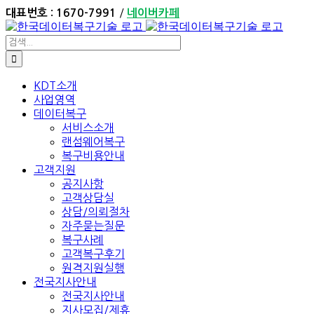
Skip
/
대표번호 : 1670-7991
네이버카페
to
content
검
색:
KDT소개
사업영역
데이터복구
서비스소개
랜섬웨어복구
복구비용안내
고객지원
공지사항
고객상담실
상담/의뢰절차
자주묻는질문
복구사례
고객복구후기
원격지원실행
전국지사안내
전국지사안내
지사모집/제휴