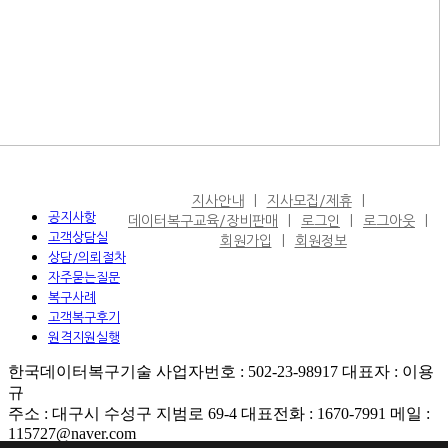
지사안내
지사모집/제휴
공지사항
데이터복구교육/장비판매
로그인
로그아웃
고객상담실
회원가입
회원정보
상담/의뢰절차
자주묻는질문
복구사례
고객복구후기
원격지원실행
한국데이터복구기술 사업자번호 : 502-23-98917 대표자 : 이용
규
주소 : 대구시 수성구 지범로 69-4 대표전화 : 1670-7991 메일 :
115727@naver.com