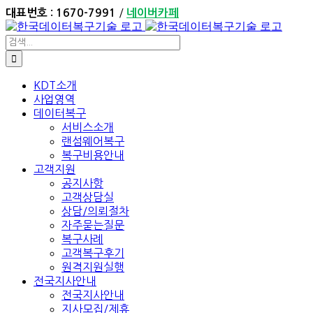
Skip
/
대표번호 : 1670-7991
네이버카페
to
content
검
색:
KDT소개
사업영역
데이터복구
서비스소개
랜섬웨어복구
복구비용안내
고객지원
공지사항
고객상담실
상담/의뢰절차
자주묻는질문
복구사례
고객복구후기
원격지원실행
전국지사안내
전국지사안내
지사모집/제휴