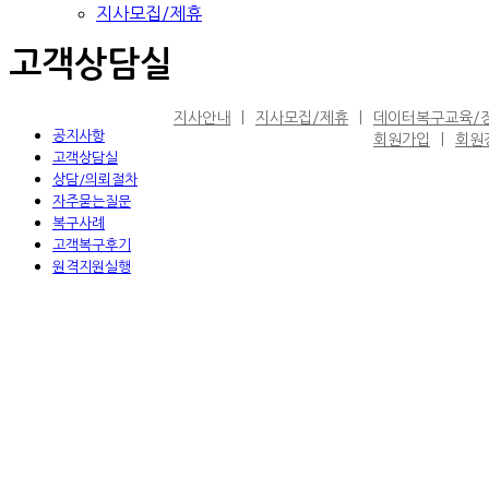
지사모집/제휴
고객상담실
지사안내
지사모집/제휴
데이터복구교육/
공지사항
회원가입
회원
고객상담실
상담/의뢰절차
자주묻는질문
복구사례
고객복구후기
원격지원실행