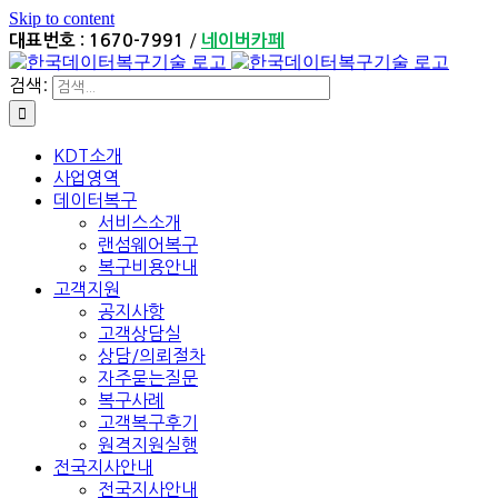
Skip to content
/
대표번호 : 1670-7991
네이버카페
검색:
KDT소개
사업영역
데이터복구
서비스소개
랜섬웨어복구
복구비용안내
고객지원
공지사항
고객상담실
상담/의뢰절차
자주묻는질문
복구사례
고객복구후기
원격지원실행
전국지사안내
전국지사안내