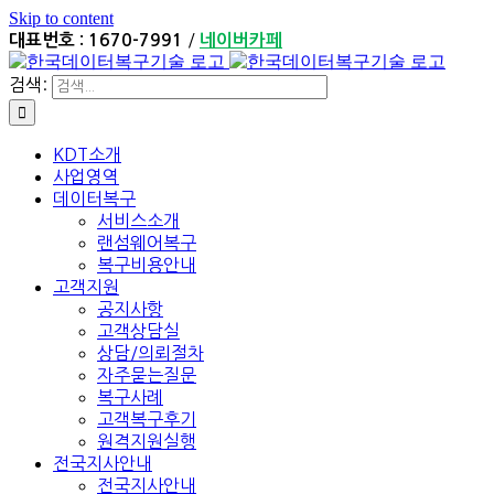
Skip to content
/
대표번호 : 1670-7991
네이버카페
검색:
KDT소개
사업영역
데이터복구
서비스소개
랜섬웨어복구
복구비용안내
고객지원
공지사항
고객상담실
상담/의뢰절차
자주묻는질문
복구사례
고객복구후기
원격지원실행
전국지사안내
전국지사안내