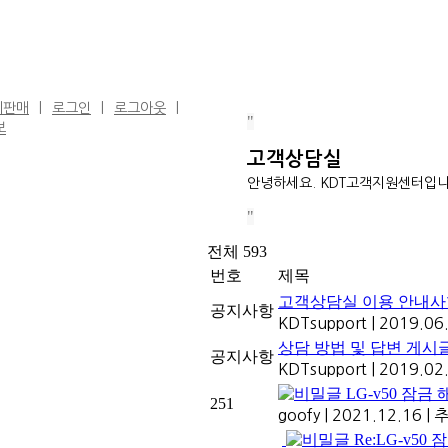
비판매
로그인
로그아웃
보
고객상담실
안녕하세요. KDT고객지원센터입니
전체 593
번호
제목
고객상담실 이용 안내사
공지사항
KDTsupport
|
2019.06
상담 방법 및 답변 게시
공지사항
KDTsupport
|
2019.02
LG-v50 잠금
251
goofy
|
2021.12.16
|
추
Re:LG-v50