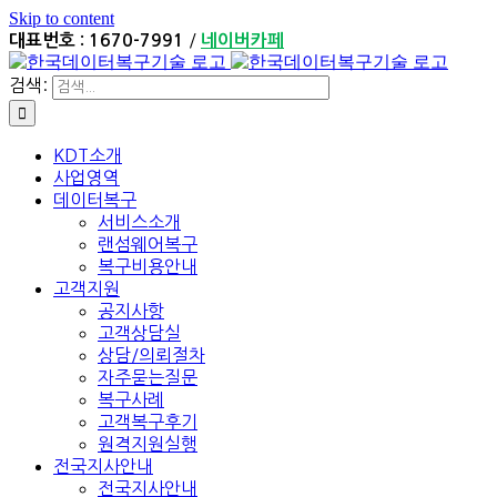
Skip to content
/
대표번호 : 1670-7991
네이버카페
검색:
KDT소개
사업영역
데이터복구
서비스소개
랜섬웨어복구
복구비용안내
고객지원
공지사항
고객상담실
상담/의뢰절차
자주묻는질문
복구사례
고객복구후기
원격지원실행
전국지사안내
전국지사안내