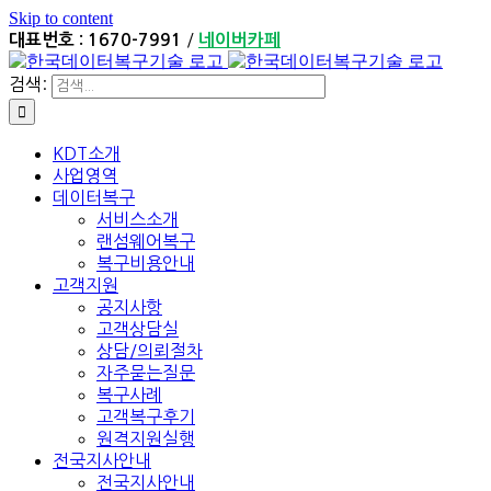
Skip to content
/
대표번호 : 1670-7991
네이버카페
검색:
KDT소개
사업영역
데이터복구
서비스소개
랜섬웨어복구
복구비용안내
고객지원
공지사항
고객상담실
상담/의뢰절차
자주묻는질문
복구사례
고객복구후기
원격지원실행
전국지사안내
전국지사안내