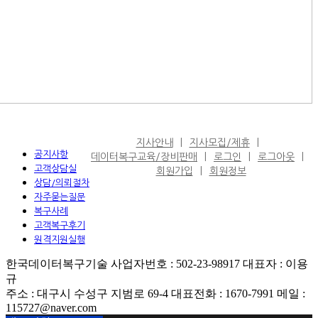
지사안내
지사모집/제휴
공지사항
데이터복구교육/장비판매
로그인
로그아웃
고객상담실
회원가입
회원정보
상담/의뢰절차
자주묻는질문
복구사례
고객복구후기
원격지원실행
한국데이터복구기술 사업자번호 : 502-23-98917 대표자 : 이용
규
주소 : 대구시 수성구 지범로 69-4 대표전화 : 1670-7991 메일 :
115727@naver.com