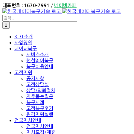
Skip
/
대표번호 : 1670-7991
네이버카페
to
content
검
색:
KDT소개
사업영역
데이터복구
서비스소개
랜섬웨어복구
복구비용안내
고객지원
공지사항
고객상담실
상담/의뢰절차
자주묻는질문
복구사례
고객복구후기
원격지원실행
전국지사안내
전국지사안내
지사모집/제휴