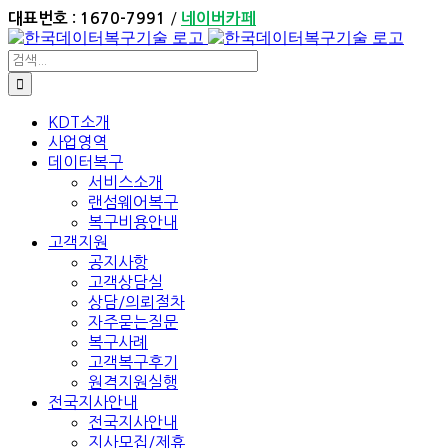
Skip
/
대표번호 : 1670-7991
네이버카페
to
content
검
색:
KDT소개
사업영역
데이터복구
서비스소개
랜섬웨어복구
복구비용안내
고객지원
공지사항
고객상담실
상담/의뢰절차
자주묻는질문
복구사례
고객복구후기
원격지원실행
전국지사안내
전국지사안내
지사모집/제휴