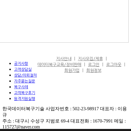
지사안내
지사모집/제휴
공지사항
데이터복구교육/장비판매
로그인
로그아웃
고객상담실
회원가입
회원정보
상담/의뢰절차
자주묻는질문
복구사례
고객복구후기
원격지원실행
한국데이터복구기술 사업자번호 : 502-23-98917 대표자 : 이용
규
주소 : 대구시 수성구 지범로 69-4 대표전화 : 1670-7991 메일 :
115727@naver.com