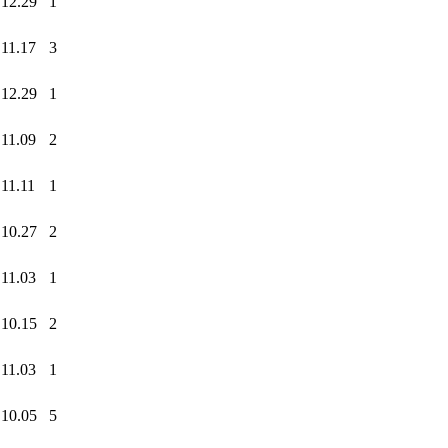
.12.29
1
.11.17
3
.12.29
1
.11.09
2
11.11
1
.10.27
2
.11.03
1
.10.15
2
.11.03
1
.10.05
5