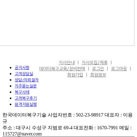
지사안내
지사모집/제휴
공지사항
데이터복구교육/장비판매
로그인
로그아웃
고객상담실
회원가입
회원정보
상담/의뢰절차
자주묻는질문
복구사례
고객복구후기
원격지원실행
한국데이터복구기술 사업자번호 : 502-23-98917 대표자 : 이용
규
주소 : 대구시 수성구 지범로 69-4 대표전화 : 1670-7991 메일 :
115727@naver.com