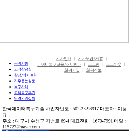
지사안내
지사모집/제휴
공지사항
데이터복구교육/장비판매
로그인
로그아웃
고객상담실
회원가입
회원정보
상담/의뢰절차
자주묻는질문
복구사례
고객복구후기
원격지원실행
한국데이터복구기술 사업자번호 : 502-23-98917 대표자 : 이용
규
주소 : 대구시 수성구 지범로 69-4 대표전화 : 1670-7991 메일 :
115727@naver.com