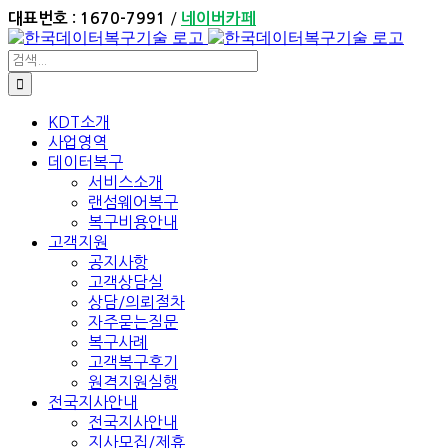
Skip
/
대표번호 : 1670-7991
네이버카페
to
content
검
색:
KDT소개
사업영역
데이터복구
서비스소개
랜섬웨어복구
복구비용안내
고객지원
공지사항
고객상담실
상담/의뢰절차
자주묻는질문
복구사례
고객복구후기
원격지원실행
전국지사안내
전국지사안내
지사모집/제휴