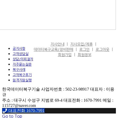
지사안내
지사모집/제휴
공지사항
데이터복구교육/장비판매
로그인
로그아웃
고객상담실
회원가입
회원정보
상담/의뢰절차
자주묻는질문
복구사례
고객복구후기
원격지원실행
한국데이터복구기술 사업자번호 : 502-23-98917 대표자 : 이용
규
주소 : 대구시 수성구 지범로 69-4 대표전화 : 1670-7991 메일 :
115727@naver.com
대표전화 1670-7991
Go to Top