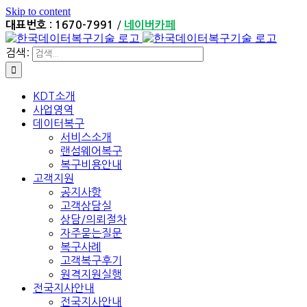
Skip to content
/
대표번호 : 1670-7991
네이버카페
검색:
KDT소개
사업영역
데이터복구
서비스소개
랜섬웨어복구
복구비용안내
고객지원
공지사항
고객상담실
상담/의뢰절차
자주묻는질문
복구사례
고객복구후기
원격지원실행
전국지사안내
전국지사안내