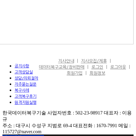
지사안내
지사모집/제휴
공지사항
데이터복구교육/장비판매
로그인
로그아웃
고객상담실
회원가입
회원정보
상담/의뢰절차
자주묻는질문
복구사례
고객복구후기
원격지원실행
한국데이터복구기술 사업자번호 : 502-23-98917 대표자 : 이용
규
주소 : 대구시 수성구 지범로 69-4 대표전화 : 1670-7991 메일 :
115727@naver.com