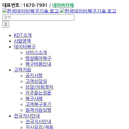
Skip
/
대표번호 : 1670-7991
네이버카페
to
content
검
색:
KDT소개
사업영역
데이터복구
서비스소개
랜섬웨어복구
복구비용안내
고객지원
공지사항
고객상담실
상담/의뢰절차
자주묻는질문
복구사례
고객복구후기
원격지원실행
전국지사안내
전국지사안내
지사모집/제휴