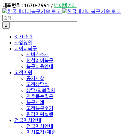
Skip
/
대표번호 : 1670-7991
네이버카페
to
content
검
색:
KDT소개
사업영역
데이터복구
서비스소개
랜섬웨어복구
복구비용안내
고객지원
공지사항
고객상담실
상담/의뢰절차
자주묻는질문
복구사례
고객복구후기
원격지원실행
전국지사안내
전국지사안내
지사모집/제휴