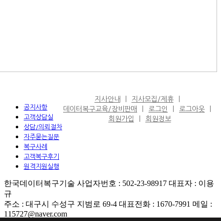
지사안내
지사모집/제휴
공지사항
데이터복구교육/장비판매
로그인
로그아웃
고객상담실
회원가입
회원정보
상담/의뢰절차
자주묻는질문
복구사례
고객복구후기
원격지원실행
한국데이터복구기술 사업자번호 : 502-23-98917 대표자 : 이용
규
주소 : 대구시 수성구 지범로 69-4 대표전화 : 1670-7991 메일 :
115727@naver.com