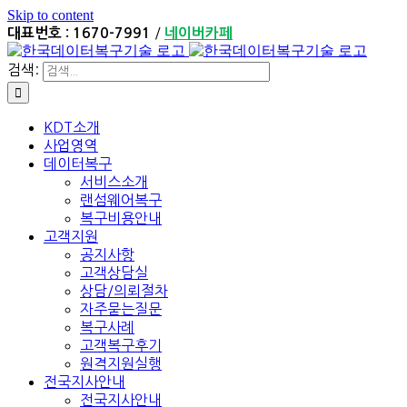
Skip to content
/
대표번호 : 1670-7991
네이버카페
검색:
KDT소개
사업영역
데이터복구
서비스소개
랜섬웨어복구
복구비용안내
고객지원
공지사항
고객상담실
상담/의뢰절차
자주묻는질문
복구사례
고객복구후기
원격지원실행
전국지사안내
전국지사안내