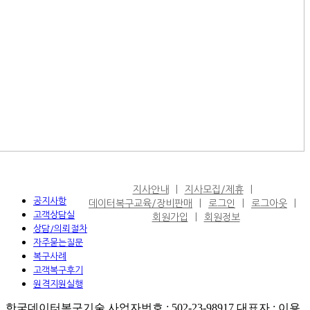
지사안내
지사모집/제휴
공지사항
데이터복구교육/장비판매
로그인
로그아웃
고객상담실
회원가입
회원정보
상담/의뢰절차
자주묻는질문
복구사례
고객복구후기
원격지원실행
한국데이터복구기술 사업자번호 : 502-23-98917 대표자 : 이용