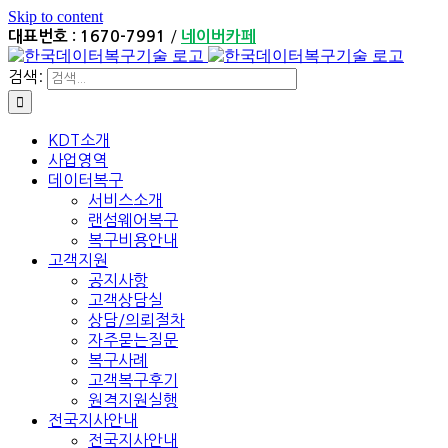
Skip to content
/
대표번호 : 1670-7991
네이버카페
검색:
KDT소개
사업영역
데이터복구
서비스소개
랜섬웨어복구
복구비용안내
고객지원
공지사항
고객상담실
상담/의뢰절차
자주묻는질문
복구사례
고객복구후기
원격지원실행
전국지사안내
전국지사안내