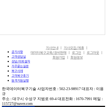
지사안내
지사모집/제휴
공지사항
데이터복구교육/장비판매
로그인
로그아웃
고객상담실
회원가입
회원정보
상담/의뢰절차
자주묻는질문
복구사례
고객복구후기
원격지원실행
한국데이터복구기술 사업자번호 : 502-23-98917 대표자 : 이용
규
주소 : 대구시 수성구 지범로 69-4 대표전화 : 1670-7991 메일 :
115727@naver.com