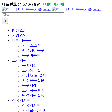
Skip
/
대표번호 : 1670-7991
네이버카페
to
content
검
색:
KDT소개
사업영역
데이터복구
서비스소개
랜섬웨어복구
복구비용안내
고객지원
공지사항
고객상담실
상담/의뢰절차
자주묻는질문
복구사례
고객복구후기
원격지원실행
전국지사안내
전국지사안내
지사모집/제휴