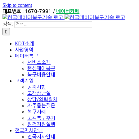
Skip to content
/
대표번호 : 1670-7991
네이버카페
검색:
KDT소개
사업영역
데이터복구
서비스소개
랜섬웨어복구
복구비용안내
고객지원
공지사항
고객상담실
상담/의뢰절차
자주묻는질문
복구사례
고객복구후기
원격지원실행
전국지사안내
전국지사안내