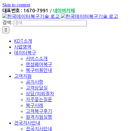
Skip to content
/
대표번호 : 1670-7991
네이버카페
검색:
KDT소개
사업영역
데이터복구
서비스소개
랜섬웨어복구
복구비용안내
고객지원
공지사항
고객상담실
상담/의뢰절차
자주묻는질문
복구사례
고객복구후기
원격지원실행
전국지사안내
전국지사안내