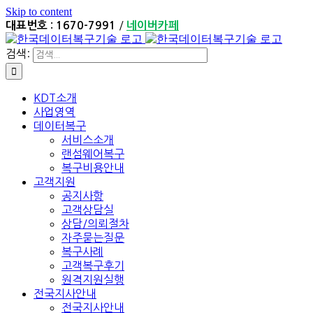
Skip to content
/
대표번호 : 1670-7991
네이버카페
검색:
KDT소개
사업영역
데이터복구
서비스소개
랜섬웨어복구
복구비용안내
고객지원
공지사항
고객상담실
상담/의뢰절차
자주묻는질문
복구사례
고객복구후기
원격지원실행
전국지사안내
전국지사안내