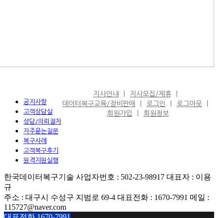
지사안내
지사모집/제휴
공지사항
데이터복구교육/장비판매
로그인
로그아웃
고객상담실
회원가입
회원정보
상담/의뢰절차
자주묻는질문
복구사례
고객복구후기
원격지원실행
한국데이터복구기술 사업자번호 : 502-23-98917 대표자 : 이용
규
주소 : 대구시 수성구 지범로 69-4 대표전화 : 1670-7991 메일 :
115727@naver.com
대표전화 1670-7991