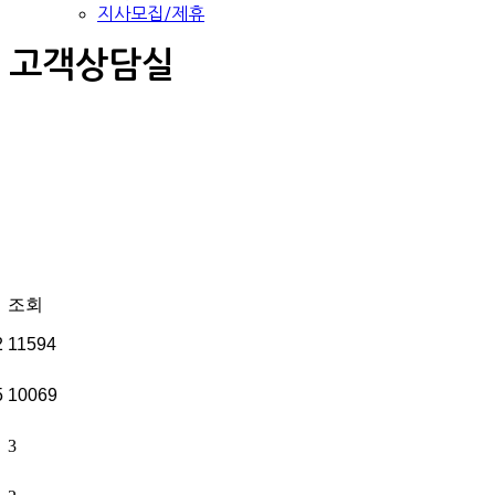
지사모집/제휴
고객상담실
조회
2
11594
5
10069
3