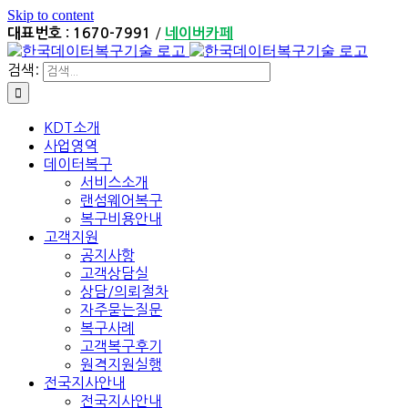
Skip to content
/
대표번호 : 1670-7991
네이버카페
검색:
KDT소개
사업영역
데이터복구
서비스소개
랜섬웨어복구
복구비용안내
고객지원
공지사항
고객상담실
상담/의뢰절차
자주묻는질문
복구사례
고객복구후기
원격지원실행
전국지사안내
전국지사안내