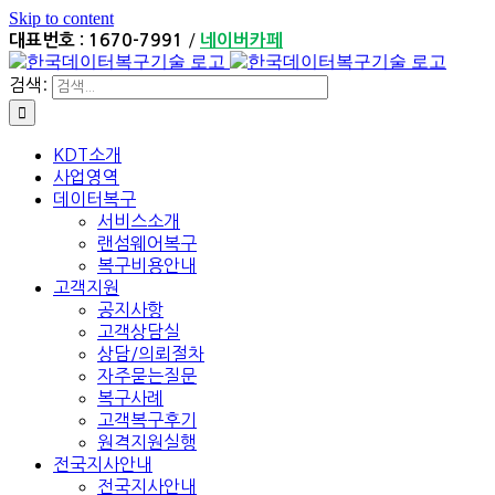
Skip to content
/
대표번호 : 1670-7991
네이버카페
검색:
KDT소개
사업영역
데이터복구
서비스소개
랜섬웨어복구
복구비용안내
고객지원
공지사항
고객상담실
상담/의뢰절차
자주묻는질문
복구사례
고객복구후기
원격지원실행
전국지사안내
전국지사안내