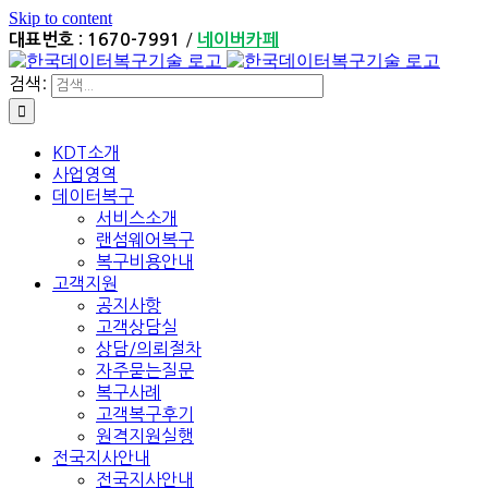
Skip to content
/
대표번호 : 1670-7991
네이버카페
검색:
KDT소개
사업영역
데이터복구
서비스소개
랜섬웨어복구
복구비용안내
고객지원
공지사항
고객상담실
상담/의뢰절차
자주묻는질문
복구사례
고객복구후기
원격지원실행
전국지사안내
전국지사안내