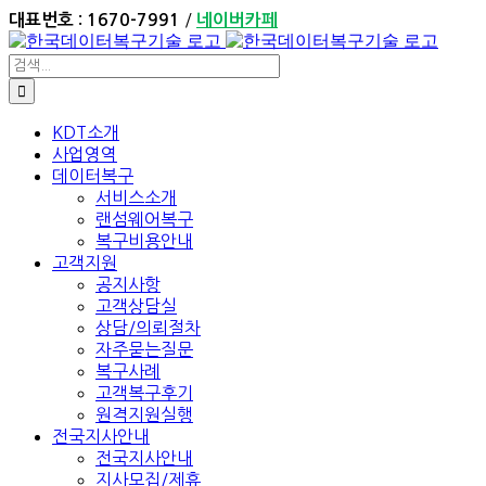
Skip
/
대표번호 : 1670-7991
네이버카페
to
content
검
색:
KDT소개
사업영역
데이터복구
서비스소개
랜섬웨어복구
복구비용안내
고객지원
공지사항
고객상담실
상담/의뢰절차
자주묻는질문
복구사례
고객복구후기
원격지원실행
전국지사안내
전국지사안내
지사모집/제휴