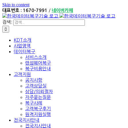
Skip to content
/
대표번호 : 1670-7991
네이버카페
검색:
KDT소개
사업영역
데이터복구
서비스소개
랜섬웨어복구
복구비용안내
고객지원
공지사항
고객상담실
상담/의뢰절차
자주묻는질문
복구사례
고객복구후기
원격지원실행
전국지사안내
전국지사안내