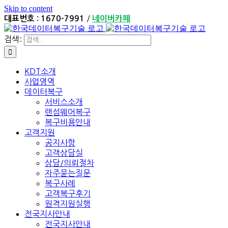
Skip to content
/
대표번호 : 1670-7991
네이버카페
검색:
KDT소개
사업영역
데이터복구
서비스소개
랜섬웨어복구
복구비용안내
고객지원
공지사항
고객상담실
상담/의뢰절차
자주묻는질문
복구사례
고객복구후기
원격지원실행
전국지사안내
전국지사안내