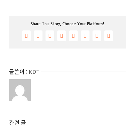
Share This Story, Choose Your Platform!
Facebook
Twitter
Reddit
LinkedIn
Tumblr
Pinterest
Vk
이
메
일
글쓴이 :
KDT
관련 글