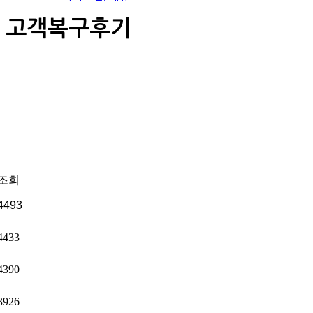
고객복구후기
조회
4493
4433
4390
3926