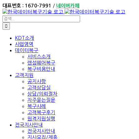
Skip
/
대표번호 : 1670-7991
네이버카페
to
content
검
색:
KDT소개
사업영역
데이터복구
서비스소개
랜섬웨어복구
복구비용안내
고객지원
공지사항
고객상담실
상담/의뢰절차
자주묻는질문
복구사례
고객복구후기
원격지원실행
전국지사안내
전국지사안내
지사모집/제휴