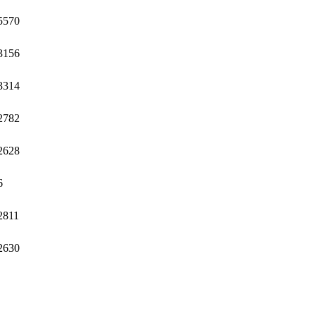
5570
3156
3314
2782
2628
6
2811
2630