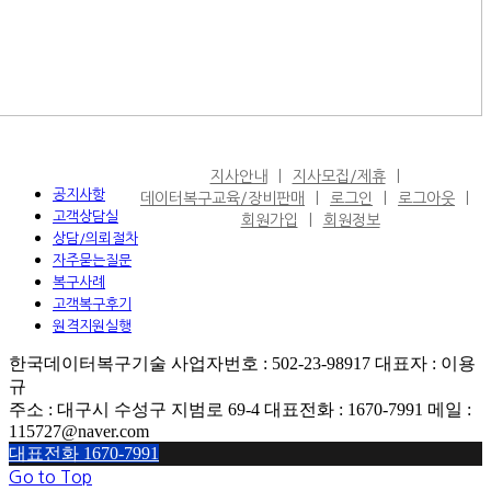
지사안내
지사모집/제휴
공지사항
데이터복구교육/장비판매
로그인
로그아웃
고객상담실
회원가입
회원정보
상담/의뢰절차
자주묻는질문
복구사례
고객복구후기
원격지원실행
한국데이터복구기술 사업자번호 : 502-23-98917 대표자 : 이용
규
주소 : 대구시 수성구 지범로 69-4 대표전화 : 1670-7991 메일 :
115727@naver.com
대표전화 1670-7991
Go to Top