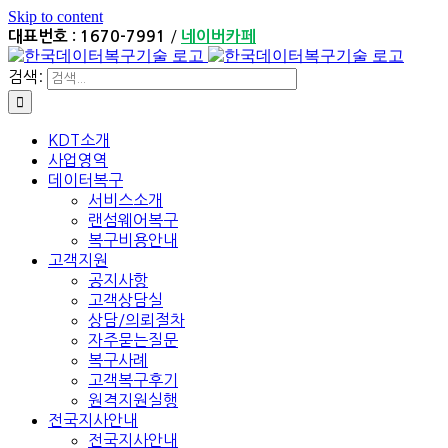
Skip to content
/
대표번호 : 1670-7991
네이버카페
검색:
KDT소개
사업영역
데이터복구
서비스소개
랜섬웨어복구
복구비용안내
고객지원
공지사항
고객상담실
상담/의뢰절차
자주묻는질문
복구사례
고객복구후기
원격지원실행
전국지사안내
전국지사안내